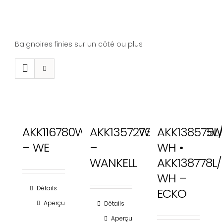
Navig
Passer
à
au
bascu
contenu
Baignoires finies sur un côté ou plus
En
AKK116780WH/AKK116573WH
AKK13572WH/AKK13775
AKK138575L
– WE
–
WH •
WANKELL
AKK138778L/
WH –
Détails
ECKO
Aperçu
Détails
Aperçu