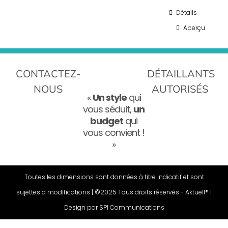
Détails
Aperçu
CONTACTEZ-
DÉTAILLANTS
NOUS
AUTORISÉS
«
Un style
qui
vous séduit,
un
budget
qui
vous convient !
»
Toutes les dimensions sont données à titre indicatif et sont
sujettes à modifications | ©2025 Tous droits réservés - Aktuell® |
Design par
SPI Communications