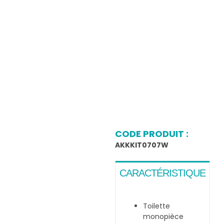
Navig
Passer
à
au
bascu
contenu
En
CODE PRODUIT :
AKKKIT0707W
CARACTÉRISTIQUE
Toilette
monopièce