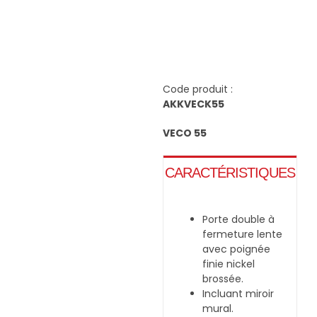
Navig
Passer
à
au
bascu
contenu
Code produit :
AKKVECK55
VECO 55
En
CARACTÉRISTIQUES
Porte double à
fermeture lente
avec poignée
finie nickel
brossée.
Incluant miroir
mural.