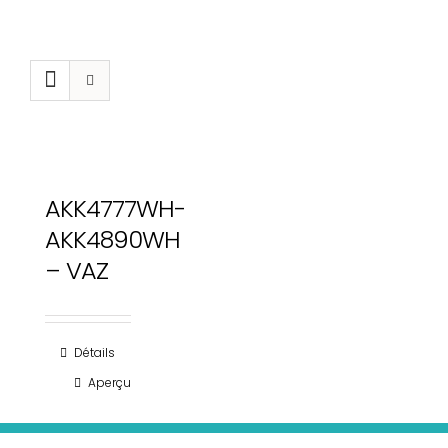
Navig
Passer
à
au
bascu
contenu
En
AKK4777WH-
AKK4890WH
– VAZ
Détails
Aperçu