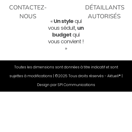
CONTACTEZ-
DÉTAILLANTS
NOUS
AUTORISÉS
«
Un style
qui
vous séduit,
un
budget
qui
vous convient !
»
Toutes les dimensions sont données à titre indicatif et sont
sujettes à modifications | ©2025 Tous droits réservés - Aktuell® |
Design par
SPI Communications