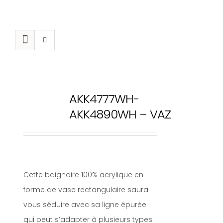
Navig
Passer
à
au
bascu
contenu
AKK4777WH-
En
AKK4890WH – VAZ
Cette baignoire 100% acrylique en
forme de vase rectangulaire saura
vous séduire avec sa ligne épurée
qui peut s’adapter à plusieurs types