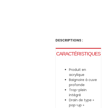
Navig
Passer
à
au
bascu
contenu
DESCRIPTIONS :
En
CARACTÉRISTIQUES
Produit en
acrylique
Baignoire à cuve
profonde
Trop-plein
intégré
Drain de type «
pop-up »