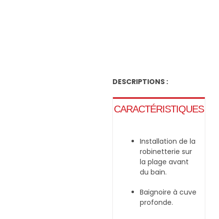
Navig
Passer
à
au
bascu
contenu
DESCRIPTIONS :
En
CARACTÉRISTIQUES
Installation de la
robinetterie sur
la plage avant
du bain.
Baignoire à cuve
profonde.