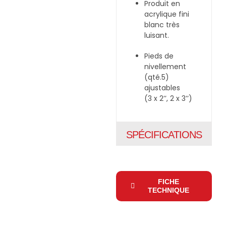
Produit en
acrylique fini
blanc très
luisant.
Pieds de
nivellement
(qté.5)
ajustables
(3 x 2’’, 2 x 3’’)
SPÉCIFICATIONS
FICHE
TECHNIQUE