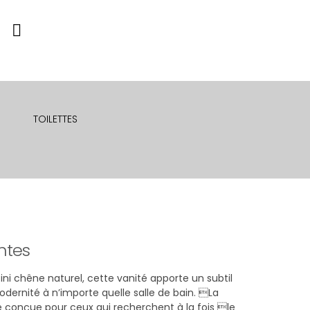
Navigation
à
bascule
TOILETTES
ntes
ni chêne naturel, cette vanité apporte un subtil
ernité à n’importe quelle salle de bain. La
é conçue pour ceux qui recherchent à la fois le