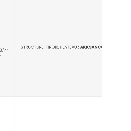
″
STRUCTURE, TIROIR, PLATEAU :
AKKSANCONSOL100-2
 3/4″
″