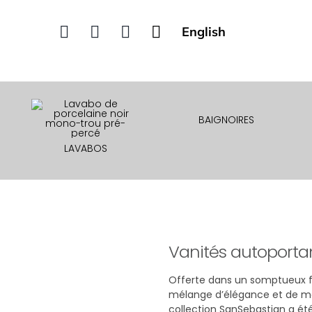
English
BAIGNOIRES
LAVABOS
English
Vanités autoporta
Offerte dans un somptueux fi
mélange d’élégance et de mod
collection SanSebastian a ét