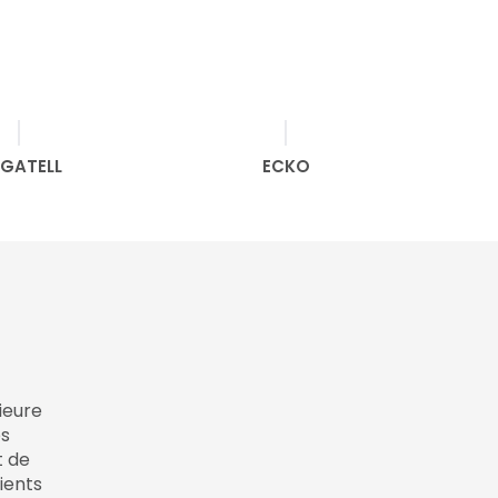
GATELL
ECKO
TOIL
ieure
os
t de
ients