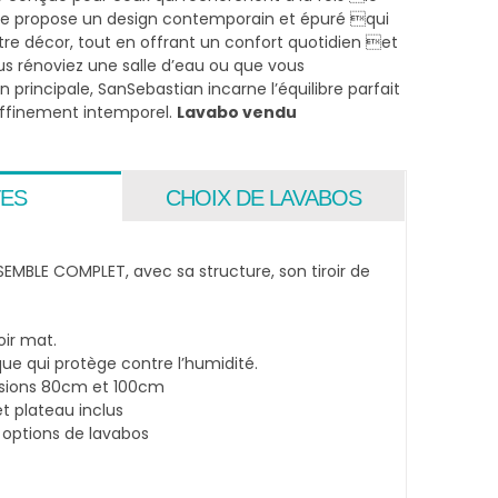
 elle propose un design contemporain et épuré qui
e décor, tout en offrant un confort quotidien et
us rénoviez une salle d’eau ou que vous
principale, SanSebastian incarne l’équilibre parfait
raffinement intemporel.
Lavabo vendu
ES
CHOIX DE LAVABOS
SEMBLE COMPLET, avec sa structure, son tiroir de
oir mat.
que qui protège contre l’humidité.
sions 80cm et 100cm
t plateau inclus
 options de lavabos